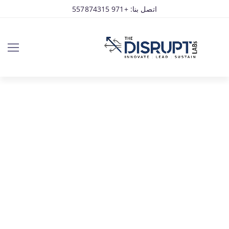
اتصل بنا: +971 557874315