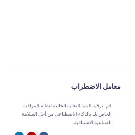
writing insightful content that
explores AI-driven innovations
and their impact on industrial
safety.
View all posts
معامل الاضطراب
قم بترقية البنية التحتية الحالية لنظام المراقبة
الخاص بك بالذكاء الاصطناعي من أجل السلامة
الصناعية الاستباقية.